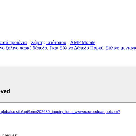
αυτά προϊόντα
-
Χάρτης ιστότοπου
-
AMP Mobile
νο ξύλινο παρκέ δάπεδο
,
Γκρι Ξύλινο Δάπεδο Παρκέ
,
Ξύλινο μενταγ