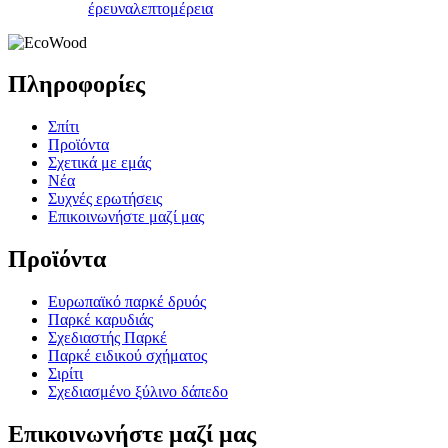
έρευνα
λεπτομέρεια
Πληροφορίες
Σπίτι
Προϊόντα
Σχετικά με εμάς
Νέα
Συχνές ερωτήσεις
Επικοινωνήστε μαζί μας
Προϊόντα
Ευρωπαϊκό παρκέ δρυός
Παρκέ καρυδιάς
Σχεδιαστής Παρκέ
Παρκέ ειδικού σχήματος
Σιρίτι
Σχεδιασμένο ξύλινο δάπεδο
Επικοινωνήστε μαζί μας